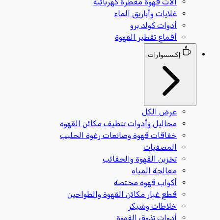
آلات قهوة مقطرة كهربائية
غلايات وأباريق الماء
أدوات كولد برو
أقماع تقطير القهوة
إكسسوارات
عرض الكل
محاليل وأدوات تنظيف مكائن القهوة
خفاقات قهوة وصانعات رغوة الحليب
المصفيات
تخزين القهوة والحقائب
معالجة المياه
أكواب قهوة مختصة
قطع غيار مكائن القهوة والطواحين
خلاطات وشيكر
أدوات تذوق القهوة