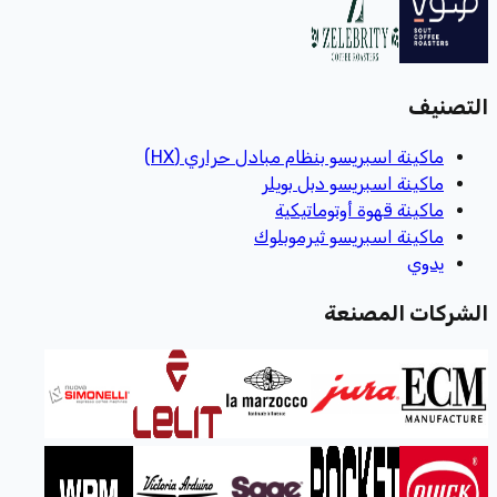
التصنيف
ماكينة اسبريسو بنظام مبادل حراري (HX)
ماكينة اسبريسو دبل بويلر
ماكينة قهوة أوتوماتيكية
ماكينة اسبريسو ثيرموبلوك
يدوي
الشركات المصنعة