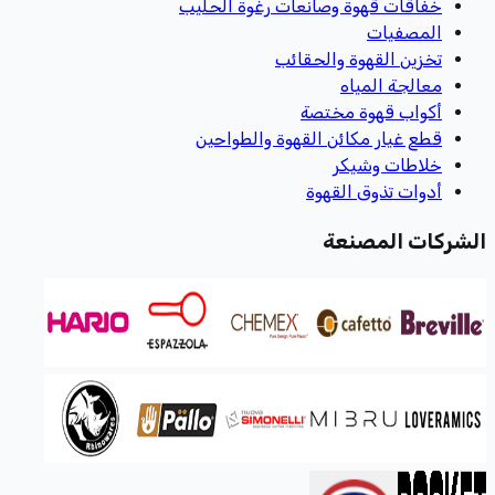
خفاقات قهوة وصانعات رغوة الحليب
المصفيات
تخزين القهوة والحقائب
معالجة المياه
أكواب قهوة مختصة
قطع غيار مكائن القهوة والطواحين
خلاطات وشيكر
أدوات تذوق القهوة
الشركات المصنعة