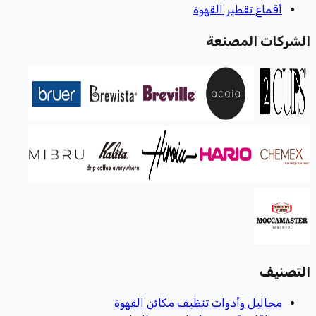
أقماع تقطير القهوة
الشركات المصنعة
التصنيف
محاليل وأدوات تنظيف مكائن القهوة