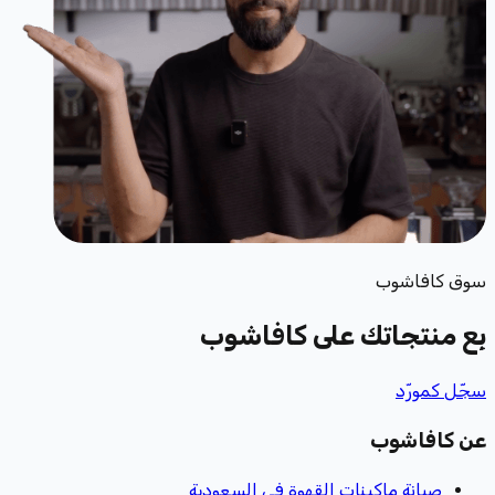
سوق كافاشوب
بِع منتجاتك
على كافاشوب
سجّل كمورّد
عن كافاشوب
صيانة ماكينات القهوة في السعودية