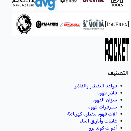
التصنيف
قواعد التقطير والفلاتر
فلاتر قهوة
ميزان القهوة
سيرفرات قهوة
آلات قهوة مقطرة كهربائية
غلايات وأباريق الماء
أدوات كولد برو