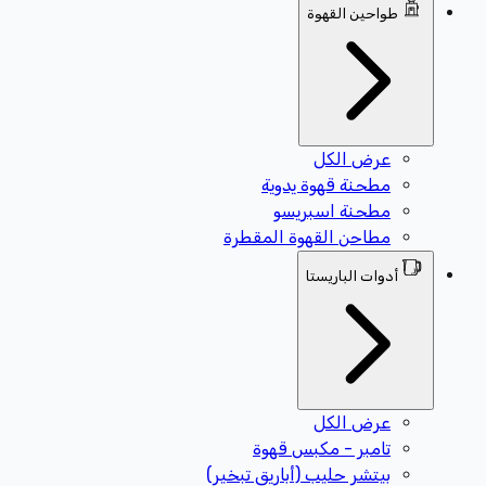
طواحين القهوة
عرض الكل
مطحنة قهوة يدوية
مطحنة اسبريسو
مطاحن القهوة المقطرة
أدوات الباريستا
عرض الكل
تامبر - مكبس قهوة
بيتشر حليب (أباريق تبخير)