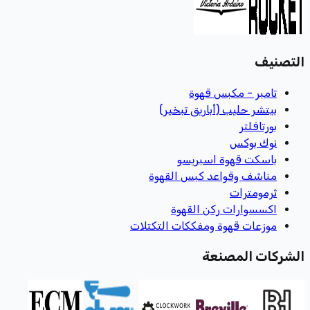
التصنيف
تامبر - مكبس قهوة
بيتشر حليب (أباريق تبخير)
بورتافلتر
نوك بوكس
باسكت قهوة اسبريسو
مناشف وقواعد كبس القهوة
ثرمومترات
اكسسوارات ركن القهوة
موزعات قهوة ومفككات التكتلات
الشركات المصنعة