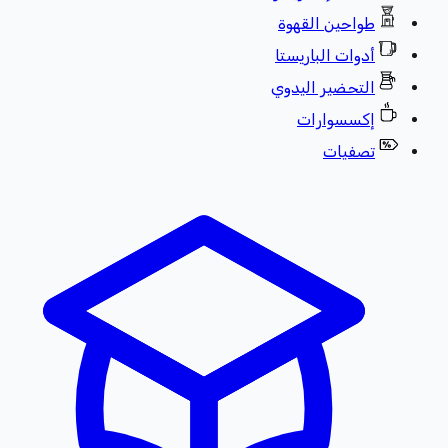
طواحين القهوة
أدوات الباريستا
التحضير اليدوي
إكسسوارات
تصفيات