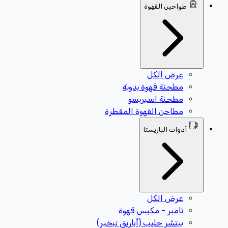
طواحين القهوة
عرض الكل
مطحنة قهوة يدوية
مطحنة اسبريسو
مطاحن القهوة المقطرة
أدوات الباريستا
عرض الكل
تامبر - مكبس قهوة
بيتشر حليب (أباريق تبخير)