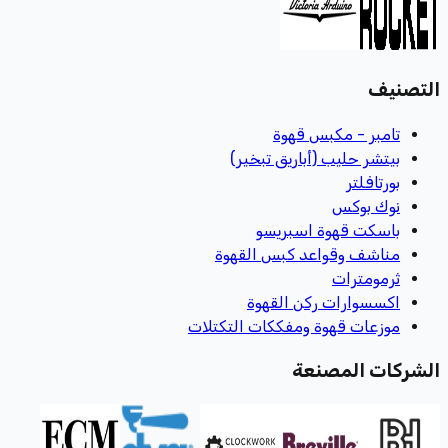
التصنيف
تامبر - مكبس قهوة
بيتشر حليب (أباريق تبخير)
بورتافلتر
نوك بوكس
باسكت قهوة اسبريسو
مناشف وقواعد كبس القهوة
ثرمومترات
اكسسوارات ركن القهوة
موزعات قهوة ومفككات التكتلات
الشركات المصنعة