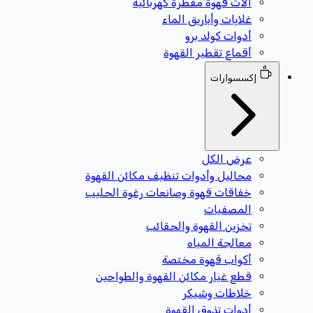
آلات قهوة مقطرة كهربائية
غلايات وأباريق الماء
أدوات كولد برو
أقماع تقطير القهوة
إكسسوارات
عرض الكل
محاليل وأدوات تنظيف مكائن القهوة
خفاقات قهوة وصانعات رغوة الحليب
المصفيات
تخزين القهوة والحقائب
معالجة المياه
أكواب قهوة مختصة
قطع غيار مكائن القهوة والطواحين
خلاطات وشيكر
أدوات تذوق القهوة