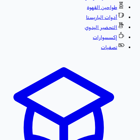
طواحين القهوة
أدوات الباريستا
التحضير اليدوي
إكسسوارات
تصفيات