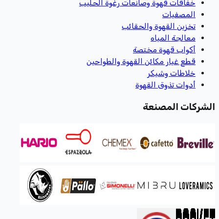
خفاقات قهوة وصانعات رغوة الحليب
المصفيات
تخزين القهوة والحقائب
معالجة المياه
أكواب قهوة مختصة
قطع غيار مكائن القهوة والطواحين
خلاطات وشيكر
أدوات تذوق القهوة
الشركات المصنعة