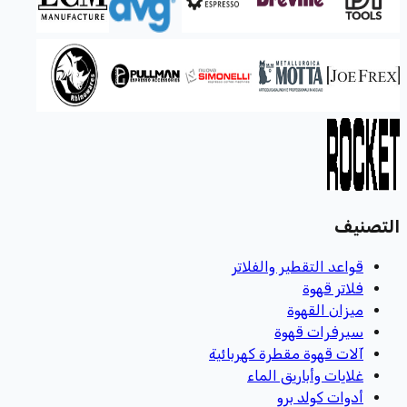
التصنيف
قواعد التقطير والفلاتر
فلاتر قهوة
ميزان القهوة
سيرفرات قهوة
آلات قهوة مقطرة كهربائية
غلايات وأباريق الماء
أدوات كولد برو