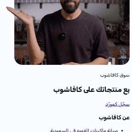
سوق كافاشوب
بِع منتجاتك
على كافاشوب
سجّل كمورّد
عن كافاشوب
صيانة ماكينات القهوة في السعودية