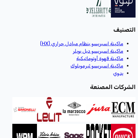
التصنيف
ماكينة اسبريسو بنظام مبادل حراري (HX)
ماكينة اسبريسو دبل بويلر
ماكينة قهوة أوتوماتيكية
ماكينة اسبريسو ثيرموبلوك
يدوي
الشركات المصنعة