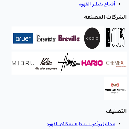
أقماع تقطير القهوة
الشركات المصنعة
التصنيف
محاليل وأدوات تنظيف مكائن القهوة