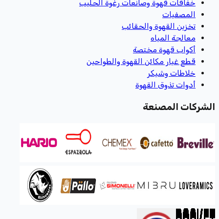
خفاقات قهوة وصانعات رغوة الحليب
المصفيات
تخزين القهوة والحقائب
معالجة المياه
أكواب قهوة مختصة
قطع غيار مكائن القهوة والطواحين
خلاطات وشيكر
أدوات تذوق القهوة
الشركات المصنعة