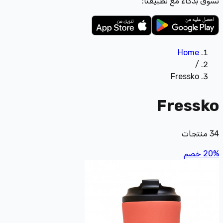
تسوّق بذكاء مع تطبيقنا:
Home
/
Fressko
Fressko
34
منتجات
%
20
خصم