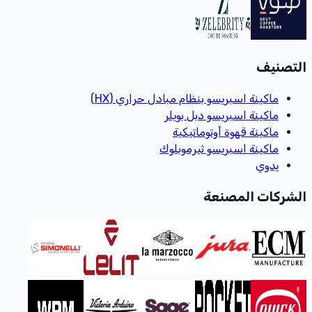
التصنيف
ماكينة اسبريسو بنظام مبادل حراري (HX)
ماكينة اسبريسو دبل بويلر
ماكينة قهوة أوتوماتيكية
ماكينة اسبريسو ثيرموبلوك
يدوي
الشركات المصنعة