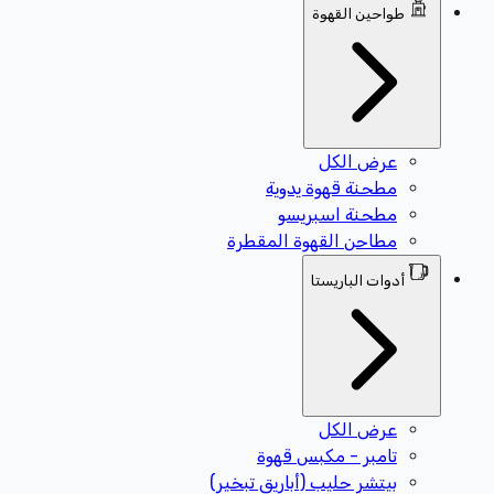
طواحين القهوة
عرض الكل
مطحنة قهوة يدوية
مطحنة اسبريسو
مطاحن القهوة المقطرة
أدوات الباريستا
عرض الكل
تامبر - مكبس قهوة
بيتشر حليب (أباريق تبخير)