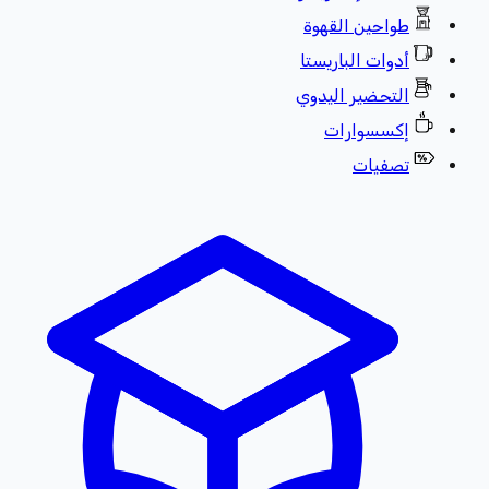
طواحين القهوة
أدوات الباريستا
التحضير اليدوي
إكسسوارات
تصفيات