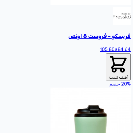
فريسكو - فروست 8 اونص
105.80
84
.64
أضف للسلة
%
20
خصم