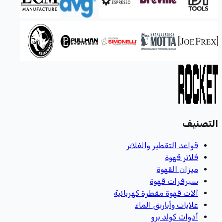
التصنيف
قواعد التقطير والفلاتر
فلاتر قهوة
ميزان القهوة
سيرفرات قهوة
آلات قهوة مقطرة كهربائية
غلايات وأباريق الماء
أدوات كولد برو