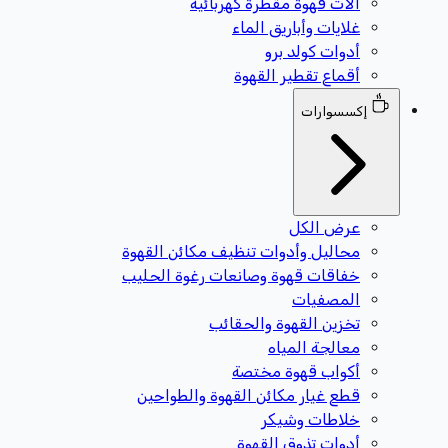
آلات قهوة مقطرة كهربائية
غلايات وأباريق الماء
أدوات كولد برو
أقماع تقطير القهوة
إكسسوارات
عرض الكل
محاليل وأدوات تنظيف مكائن القهوة
خفاقات قهوة وصانعات رغوة الحليب
المصفيات
تخزين القهوة والحقائب
معالجة المياه
أكواب قهوة مختصة
قطع غيار مكائن القهوة والطواحين
خلاطات وشيكر
أدوات تذوق القهوة