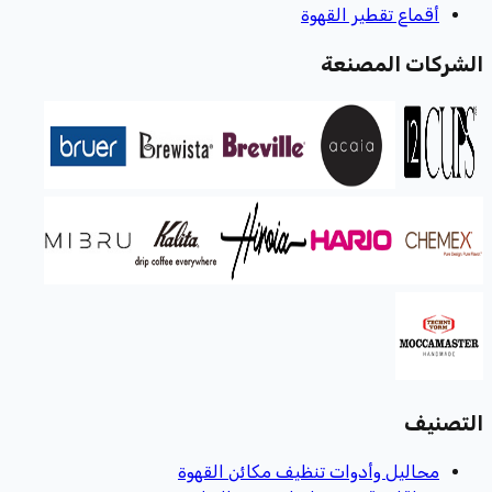
أقماع تقطير القهوة
الشركات المصنعة
التصنيف
محاليل وأدوات تنظيف مكائن القهوة