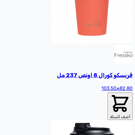
فريسكو كورال 8 اونص 237 مل
103.50
82
.80
أضف للسلة