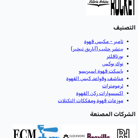
التصنيف
تامبر - مكبس قهوة
بيتشر حليب (أباريق تبخير)
بورتافلتر
نوك بوكس
باسكت قهوة اسبريسو
مناشف وقواعد كبس القهوة
ثرمومترات
اكسسوارات ركن القهوة
موزعات قهوة ومفككات التكتلات
الشركات المصنعة