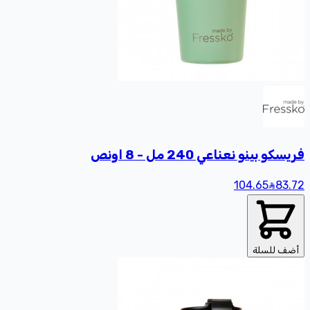
فريسكو بينو نعناعي 240 مل - 8 اونص
104.65
83
.72
أضف للسلة