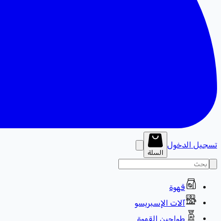
تسجيل الدخول
السلة
قهوة
آلات الإسبريسو
طواحين القهوة